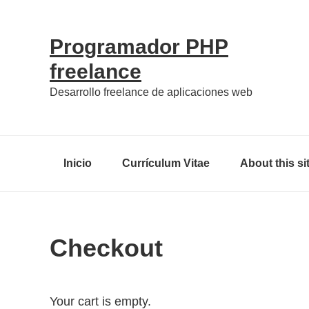
Skip
Skip
Skip
Skip
to
to
to
links
Programador PHP
primary
content
primary
freelance
navigation
sidebar
Desarrollo freelance de aplicaciones web
Main
Inicio
Currículum Vitae
About this si
navigation
Checkout
Your cart is empty.