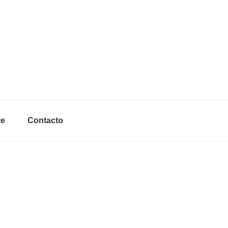
Header
Right
te
Contacto