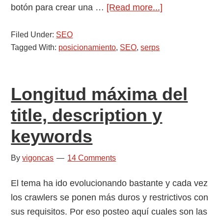
about
botón para crear una …
[Read more...]
Desindexar
Filed Under:
SEO
un
Tagged With:
posicionamiento
,
SEO
,
serps
subdominio
en
Google
Longitud máxima del
title, description y
keywords
By
vigoncas
14 Comments
El tema ha ido evolucionando bastante y cada vez
los crawlers se ponen más duros y restrictivos con
sus requisitos. Por eso posteo aquí cuales son las