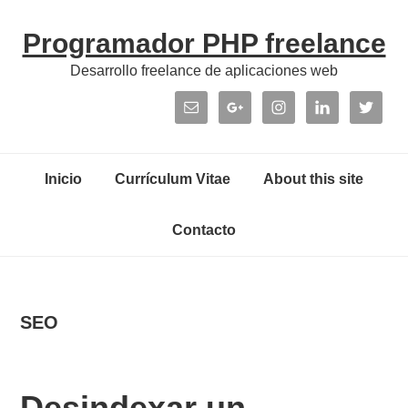
Skip
Skip
Skip
Skip
Programador PHP freelance
to
to
to
links
primary
content
primary
Desarrollo freelance de aplicaciones web
navigation
sidebar
Header
Right
Main
Inicio
Currículum Vitae
About this site
navigation
Contacto
SEO
Desindexar un