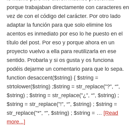
porque trabajaban directamente con caracteres en
vez de con el código del carácter. Por otro lado
adaptar la función para que solo elimine los
acentos es inmediato por eso lo he puesto en el
título del post. Por eso y porque ahora en un
proyecto vuelvo a ella para reutilizarla en ese
sentido. Probarla y si os gusta y os funciona
podéis dejarme un comentario para que lo sepa.
function desaccent($string) { $string =
strtolower($string) ;$string = str_replace(”?”, “”,
$string) ; $string = str_replace(”¿”, “”, $string) ;
$string = str_replace(”!”, “”, $string) ; $string =
str_replace(”*”, “”, $string) ; $string = …
[Read
about
more...]
Crear