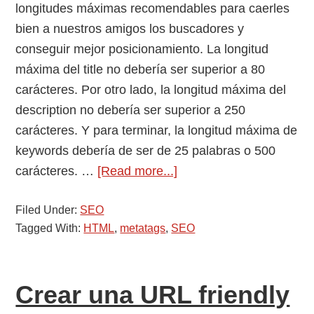
longitudes máximas recomendables para caerles
bien a nuestros amigos los buscadores y
conseguir mejor posicionamiento. La longitud
máxima del title no debería ser superior a 80
carácteres. Por otro lado, la longitud máxima del
description no debería ser superior a 250
carácteres. Y para terminar, la longitud máxima de
keywords debería de ser de 25 palabras o 500
about
carácteres. …
[Read more...]
Longitud
Filed Under:
SEO
máxima
Tagged With:
HTML
,
metatags
,
SEO
del
title,
description
Crear una URL friendly
y
keywords