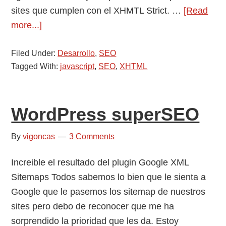
sites que cumplen con el XHMTL Strict. …
[Read
about
more...]
Código
Filed Under:
javascript
Desarrollo
,
SEO
Tagged With:
javascript
,
SEO
,
XHTML
cumpliendo
el
estandar
WordPress superSEO
XHTML
By
vigoncas
3 Comments
Increible el resultado del plugin Google XML
Sitemaps Todos sabemos lo bien que le sienta a
Google que le pasemos los sitemap de nuestros
sites pero debo de reconocer que me ha
sorprendido la prioridad que les da. Estoy