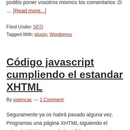
podéis poner vosotros mismos los comentarios :D
una
about
…
[Read more...]
cadena
Plugin
Filed Under:
SEO
de
Tagged With:
plugin
,
Wordpress
Worpress
para
mostrar
Código javascript
posts
relacionados
cumpliendo el estandar
XHTML
By
vigoncas
1 Comment
Seguramente ya os habrá pasado alguna vez.
Programas una página XHTML siguiendo el