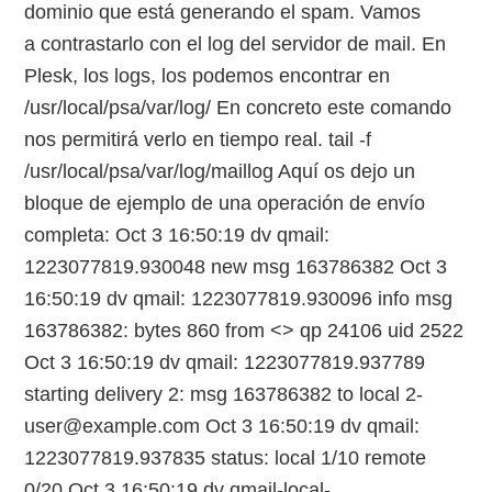
dominio que está generando el spam. Vamos
a contrastarlo con el log del servidor de mail. En
Plesk, los logs, los podemos encontrar en
/usr/local/psa/var/log/ En concreto este comando
nos permitirá verlo en tiempo real. tail -f
/usr/local/psa/var/log/maillog Aquí os dejo un
bloque de ejemplo de una operación de envío
completa: Oct 3 16:50:19 dv qmail:
1223077819.930048 new msg 163786382 Oct 3
16:50:19 dv qmail: 1223077819.930096 info msg
163786382: bytes 860 from <> qp 24106 uid 2522
Oct 3 16:50:19 dv qmail: 1223077819.937789
starting delivery 2: msg 163786382 to local 2-
user@example.com Oct 3 16:50:19 dv qmail:
1223077819.937835 status: local 1/10 remote
0/20 Oct 3 16:50:19 dv qmail-local-