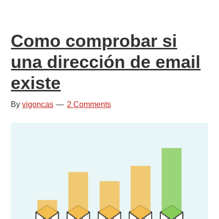
de
un
Como comprobar si
ataque
DDOS
una dirección de email
mediante
existe
xmlrpc.php
By
vigoncas
2 Comments