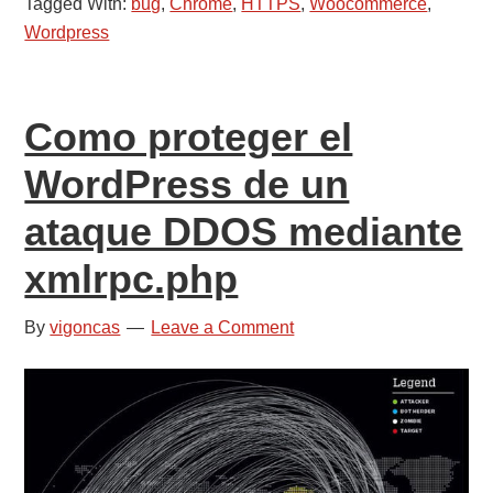
Tagged With:
bug
,
Chrome
,
HTTPS
,
Woocommerce
,
problema
Wordpress
del
HTTPS
y
Como proteger el
WordPress
/
WordPress de un
Woocomerce
ataque DDOS mediante
en
Google
xmlrpc.php
Chrome
By
vigoncas
Leave a Comment