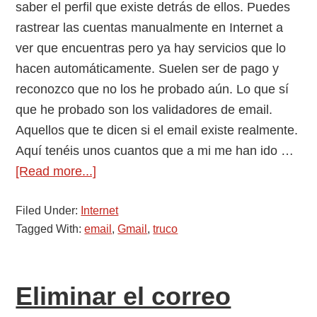
saber el perfil que existe detrás de ellos. Puedes
rastrear las cuentas manualmente en Internet a
ver que encuentras pero ya hay servicios que lo
hacen automáticamente. Suelen ser de pago y
reconozco que no los he probado aún. Lo que sí
que he probado son los validadores de email.
Aquellos que te dicen si el email existe realmente.
Aquí tenéis unos cuantos que a mi me han ido …
about
[Read more...]
Como
Filed Under:
Internet
comprobar
Tagged With:
email
,
Gmail
,
truco
si
una
dirección
Eliminar el correo
de
email