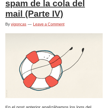
spam de la cola del
existe
mail (Parte IV)
By
vigoncas
Leave a Comment
En el post anterior analizábamos los logs del