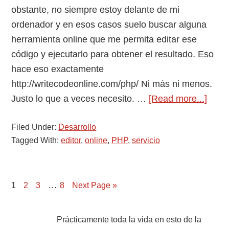
obstante, no siempre estoy delante de mi
ordenador y en esos casos suelo buscar alguna
herramienta online que me permita editar ese
código y ejecutarlo para obtener el resultado. Eso
hace eso exactamente
http://writecodeonline.com/php/ Ni más ni menos.
abou
Justo lo que a veces necesito. …
[Read more...]
Teste
Filed Under:
Desarrollo
códi
Tagged With:
editor
,
online
,
PHP
,
servicio
PHP
onlin
…
Page
Page
Page
Page
1
2
3
8
Next Page »
Primary
Prácticamente toda la vida en esto de la