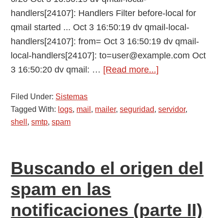
handlers[24107]: Handlers Filter before-local for
qmail started ... Oct 3 16:50:19 dv qmail-local-
handlers[24107]: from= Oct 3 16:50:19 dv qmail-
local-handlers[24107]: to=user@example.com Oct
about
3 16:50:20 dv qmail: …
[Read more...]
Como
Filed Under:
Sistemas
analizar
Tagged With:
logs
,
mail
,
mailer
,
seguridad
,
servidor
,
el
shell
,
smtp
,
spam
log
de
mails
Buscando el origen del
buscando
el
spam en las
origen
notificaciones (parte II)
del