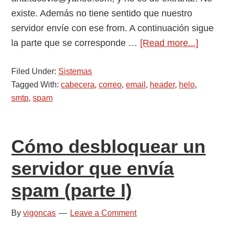
existe. Además no tiene sentido que nuestro
servidor envíe con ese from. A continuación sigue
about
la parte que se corresponde …
[Read more...]
Buscan
Filed Under:
Sistemas
el
Tagged With:
cabecera
,
correo
,
email
,
header
,
helo
,
origen
smtp
,
spam
del
spam
en
Cómo desbloquear un
las
notific
servidor que envía
(parte
spam (parte I)
II)
By
vigoncas
Leave a Comment