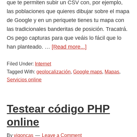
que te permiten subir un CSV con, por ejemplo,
las poblaciones que quieres dibujar sobre el mapa
de Google y en un periquete tienes tu mapa con
las tradicionales banderitas de posición. Tracatrá.
Os pego capturas para que veáis lo fácil que lo
about
han planteado. …
[Read more...]
Como
Filed Under:
Internet
crear
Tagged With:
geolocalización
,
Google maps
,
Mapas
,
un
Servicios online
mapa
online
con
Testear código PHP
representación
de
online
puntos
By
vigoncas
Leave a Comment