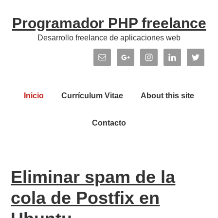
Skip
Skip
Skip
Skip
Programador PHP freelance
to
to
to
links
primary
content
primary
Desarrollo freelance de aplicaciones web
navigation
sidebar
Header
Right
Main
Inicio
Currículum Vitae
About this site
navigation
Contacto
Eliminar spam de la
cola de Postfix en