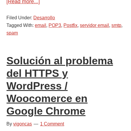
about
[Read more...]
Eliminar
Filed Under:
Desarrollo
spam
Tagged With:
email
,
POP3
,
Postfix
,
servidor email
,
smtp
,
de
spam
la
cola
de
Solución al problema
Postfix
en
del HTTPS y
Ubuntu
WordPress /
Woocomerce en
Google Chrome
By
vigoncas
1 Comment