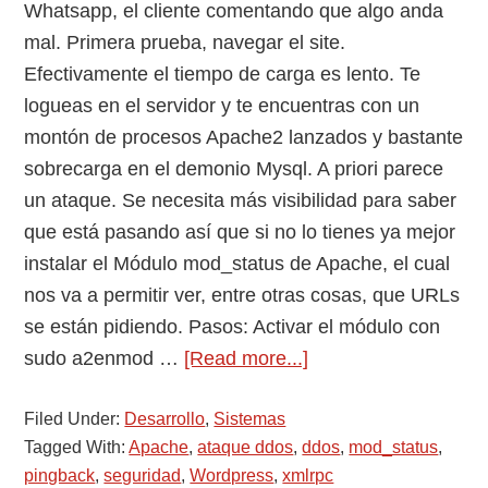
Whatsapp, el cliente comentando que algo anda
mal. Primera prueba, navegar el site.
Efectivamente el tiempo de carga es lento. Te
logueas en el servidor y te encuentras con un
montón de procesos Apache2 lanzados y bastante
sobrecarga en el demonio Mysql. A priori parece
un ataque. Se necesita más visibilidad para saber
que está pasando así que si no lo tienes ya mejor
instalar el Módulo mod_status de Apache, el cual
nos va a permitir ver, entre otras cosas, que URLs
se están pidiendo. Pasos: Activar el módulo con
about
sudo a2enmod …
[Read more...]
Como
Filed Under:
Desarrollo
,
Sistemas
proteger
Tagged With:
Apache
,
ataque ddos
,
ddos
,
mod_status
,
el
pingback
,
seguridad
,
Wordpress
,
xmlrpc
WordPress