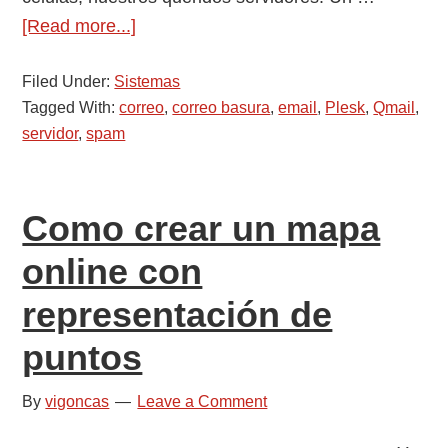
about
[Read more...]
Cómo
Filed Under:
Sistemas
desbloquear
Tagged With:
correo
,
correo basura
,
email
,
Plesk
,
Qmail
,
un
servidor
,
spam
servidor
que
envía
Como crear un mapa
spam
(parte
online con
I)
representación de
puntos
By
vigoncas
Leave a Comment