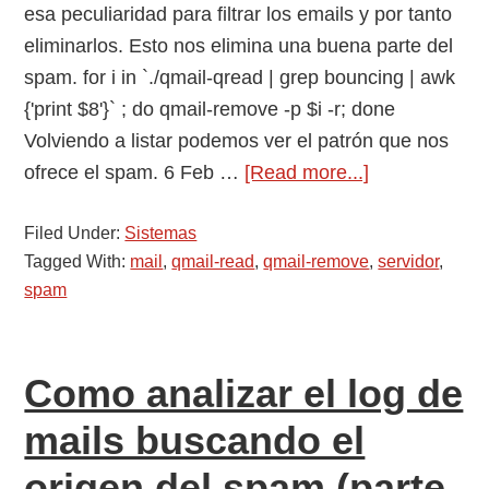
esa peculiaridad para filtrar los emails y por tanto
eliminarlos. Esto nos elimina una buena parte del
spam. for i in `./qmail-qread | grep bouncing | awk
{'print $8'}` ; do qmail-remove -p $i -r; done
Volviendo a listar podemos ver el patrón que nos
about
ofrece el spam. 6 Feb …
[Read more...]
Eliminar
Filed Under:
Sistemas
el
Tagged With:
mail
,
qmail-read
,
qmail-remove
,
servidor
,
correo
spam
spam
de
la
Como analizar el log de
cola
del
mails buscando el
mail
origen del spam (parte
(Parte