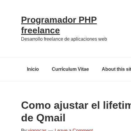
Skip
Skip
Skip
Skip
to
to
to
links
Programador PHP
primary
content
primary
freelance
navigation
sidebar
Desarrollo freelance de aplicaciones web
Main
Inicio
Currículum Vitae
About this si
navigation
Como ajustar el lifeti
de Qmail
By
vigoncas
Leave a Comment