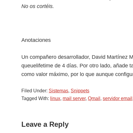
No os cortéis.
Anotaciones
Un compañero desarrollador, David Martínez 
queuelifetime de 4 días. Por otro lado, añade 
como valor máximo, por lo que aunque configur
Filed Under:
Sistemas
,
Snippets
Tagged With:
linux
,
mail server
,
Qmail
,
servidor email
Reader
Leave a Reply