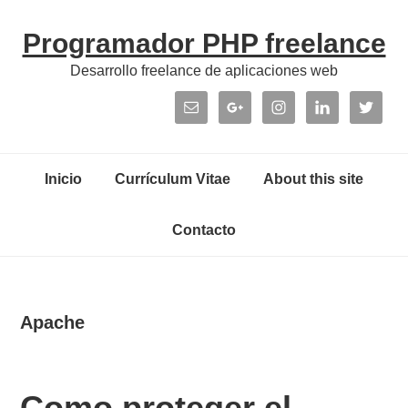
Skip
Skip
Skip
Skip
Programador PHP freelance
to
to
to
links
primary
content
primary
Desarrollo freelance de aplicaciones web
navigation
sidebar
Header
Right
Main
Inicio
Currículum Vitae
About this site
navigation
Contacto
Apache
Como proteger el