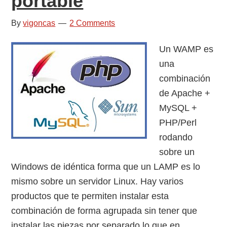
portable
mediante
xmlrpc.php
By
vigoncas
2 Comments
Un WAMP es
una
combinación
de Apache +
MySQL +
PHP/Perl
rodando
sobre un
Windows de idéntica forma que un LAMP es lo
mismo sobre un servidor Linux. Hay varios
productos que te permiten instalar esta
combinación de forma agrupada sin tener que
instalar las piezas por separado lo que en