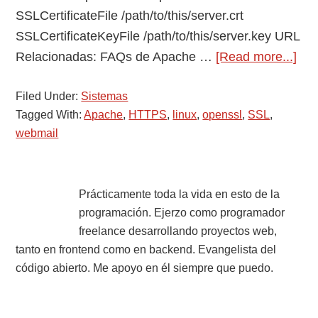
SSLCertificateFile /path/to/this/server.crt
SSLCertificateKeyFile /path/to/this/server.key URL
abo
Relacionadas: FAQs de Apache …
[Read more...]
Gen
Filed Under:
Sistemas
un
Tagged With:
Apache
,
HTTPS
,
linux
,
openssl
,
SSL
,
cert
webmail
SS
de
pru
Primary
Prácticamente toda la vida en esto de la
programación. Ejerzo como programador
Sidebar
freelance desarrollando proyectos web,
tanto en frontend como en backend. Evangelista del
código abierto. Me apoyo en él siempre que puedo.