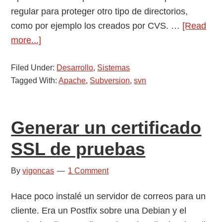
regular para proteger otro tipo de directorios,
como por ejemplo los creados por CVS. …
[Read
about
more...]
Proteger
Filed Under:
los
Desarrollo
,
Sistemas
Tagged With:
Apache
,
Subversion
,
svn
directorios
SVN
de
Generar un certificado
Subversion
en
SSL de pruebas
Apache
By
vigoncas
1 Comment
Hace poco instalé un servidor de correos para un
cliente. Era un Postfix sobre una Debian y el