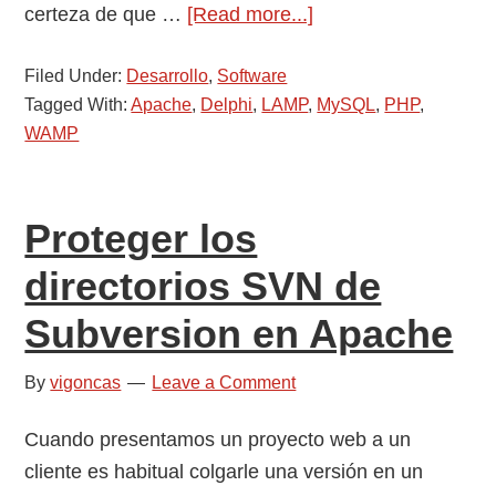
about
certeza de que …
[Read more...]
Entorno
Filed Under:
Desarrollo
,
Software
WAMP
Tagged With:
Apache
,
Delphi
,
LAMP
,
MySQL
,
PHP
,
portable
WAMP
Proteger los
directorios SVN de
Subversion en Apache
By
vigoncas
Leave a Comment
Cuando presentamos un proyecto web a un
cliente es habitual colgarle una versión en un