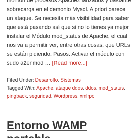
montón de procesos Apache2 lanzados y bastante
sobrecarga en el demonio Mysql. A priori parece
un ataque. Se necesita más visibilidad para saber
que está pasando así que si no lo tienes ya mejor
instalar el Módulo mod_status de Apache, el cual
nos va a permitir ver, entre otras cosas, que URLs
se están pidiendo. Pasos: Activar el módulo con
about
sudo a2enmod …
[Read more...]
Como
Filed Under:
Desarrollo
,
Sistemas
proteger
Tagged With:
Apache
,
ataque ddos
,
ddos
,
mod_status
,
el
pingback
,
seguridad
,
Wordpress
,
xmlrpc
WordPress
de
un
Entorno WAMP
ataque
DDOS