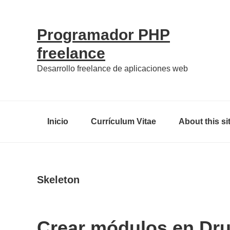
Skip
Skip
Skip
Skip
to
to
to
links
Programador PHP
primary
content
primary
freelance
navigation
sidebar
Desarrollo freelance de aplicaciones web
Main
Inicio
Currículum Vitae
About this si
navigation
Skeleton
Crear módulos en Dru