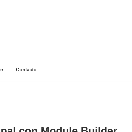
Header
Right
te
Contacto
pal con Module Builder