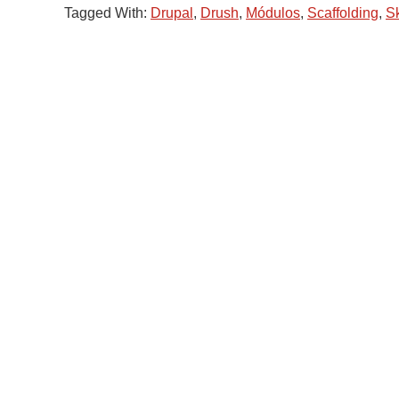
Tagged With:
Drupal
,
Drush
,
Módulos
,
Scaffolding
,
S