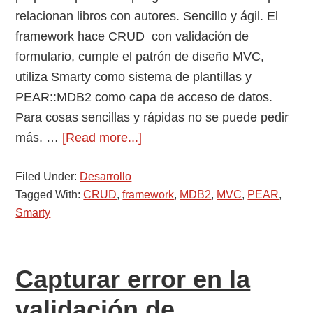
relacionan libros con autores. Sencillo y ágil. El
framework hace CRUD con validación de
formulario, cumple el patrón de diseño MVC,
utiliza Smarty como sistema de plantillas y
PEAR::MDB2 como capa de acceso de datos.
Para cosas sencillas y rápidas no se puede pedir
about
más. …
[Read more...]
phpReady
Filed Under:
Desarrollo
un
Tagged With:
CRUD
,
framework
,
MDB2
,
MVC
,
PEAR
,
framework
Smarty
con
PEAR
y
Capturar error en la
Smarty
validación de