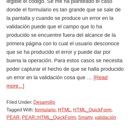
legible el código. Se me ha planteado el caso
donde el formulario es tan grande que se sale de
la pantalla y cuando se produce un error en la
validación puede que el campo que lo ha
producido se encuentre fuera del alcance de la
primera página con lo cual el usuario desconoce
que se ha producido el error y puede dar por
buena la operación. Para estos casos se necesita
poder capturar el hecho de que se halla producido
un error en la validación cosa que …
[Read
about
more...]
Capturar
Filed Under:
error
Desarrollo
Tagged With:
formulario
,
HTML
,
HTML_QuickForm
,
en
PEAR
,
PEAR::HTML_QuickForm
,
Smarty
,
validación
la
validación