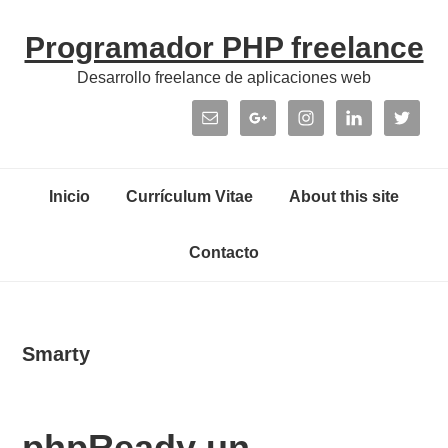
Skip
Skip
Skip
Skip
Programador PHP freelance
to
to
to
links
primary
content
primary
Desarrollo freelance de aplicaciones web
navigation
sidebar
Header
Right
Main
Inicio
Currículum Vitae
About this site
navigation
Contacto
Smarty
phpReady un