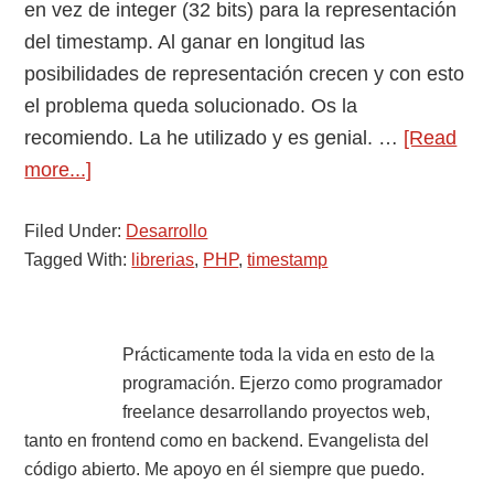
en vez de integer (32 bits) para la representación
del timestamp. Al ganar en longitud las
posibilidades de representación crecen y con esto
el problema queda solucionado. Os la
recomiendo. La he utilizado y es genial. …
[Read
about
more...]
Timestamp
Filed Under:
superior
Desarrollo
Tagged With:
librerias
,
PHP
,
timestamp
al
2038
Primary
Prácticamente toda la vida en esto de la
programación. Ejerzo como programador
Sidebar
freelance desarrollando proyectos web,
tanto en frontend como en backend. Evangelista del
código abierto. Me apoyo en él siempre que puedo.