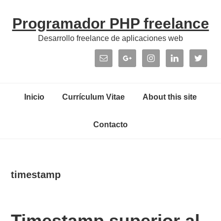
Skip
Skip
Skip
Skip
Programador PHP freelance
to
to
to
links
primary
content
primary
Desarrollo freelance de aplicaciones web
navigation
sidebar
Header
Right
Main
Inicio
Currículum Vitae
About this site
navigation
Contacto
timestamp
Timestamp superior al