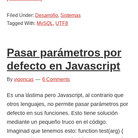
Configurar
Filed Under:
Desarrollo
el
,
Sistemas
Tagged With:
MySQL
,
UTF8
servidor
MySQL
con
Pasar parámetros por
UTF8
defecto en Javascript
By
vigoncas
6 Comments
Es una lástima pero Javascript, al contrario que
otros lenguajes, no permite pasar parámetros por
defecto en sus funciones. Esto tiene solución
mediante un pequeño truco en el código.
Imaginad que tenemos esto: function test(arg) {