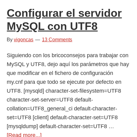
de
Configurar el servidor
un
input
MySQL con UTF8
password
con
By
vigoncas
13 Comments
Internet
Siguiendo con los bricoconsejos para trabajar con
Explorer
MySQL y UTF8, dejo aquí los parámetros que hay
que modificar en el fichero de configuración
my.cnf para que todo se ejecute por defecto en
UTF8. [mysqld] character-set-filesystem=UTF8
character-set-server=UTF8 default-
collation=UTF8_general_ci default-character-
set=UTF8 [client] default-character-set=UTF8
[mysqldump] default-character-set=UTF8 …
about
[Read more...]