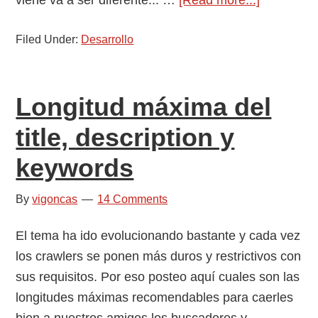
viene va a ser diferente... …
[Read more...]
Un
Filed Under:
Desarrollo
nuevo
año
que
Longitud máxima del
entra
title, description y
keywords
By
vigoncas
14 Comments
El tema ha ido evolucionando bastante y cada vez
los crawlers se ponen más duros y restrictivos con
sus requisitos. Por eso posteo aquí cuales son las
longitudes máximas recomendables para caerles