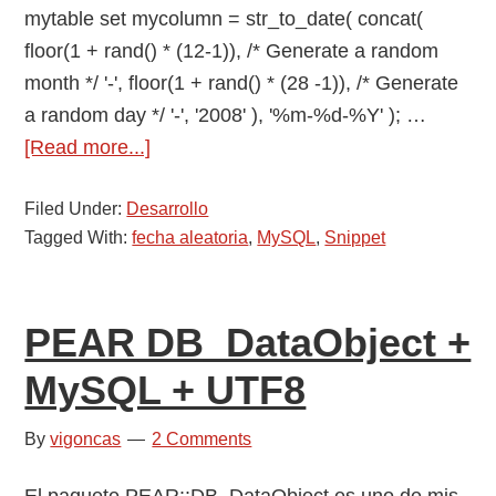
mytable set mycolumn = str_to_date( concat(
como
floor(1 + rand() * (12-1)), /* Generate a random
quitar
month */ '-', floor(1 + rand() * (28 -1)), /* Generate
los
a random day */ '-', '2008' ), '%m-%d-%Y' ); …
acentos
about
[Read more...]
a
Generar
una
Filed Under:
Desarrollo
una
cadena
Tagged With:
fecha aleatoria
,
MySQL
,
Snippet
fecha
aleatoria
en
PEAR DB_DataObject +
MySQL
MySQL + UTF8
By
vigoncas
2 Comments