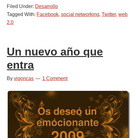
Filed Under:
Desarrollo
el
Tagged With:
Facebook
,
social networking
,
Twitter
,
web
23-
2.0
F.
Una
experiencia
Un nuevo año que
Twitter
entra
By
vigoncas
1 Comment