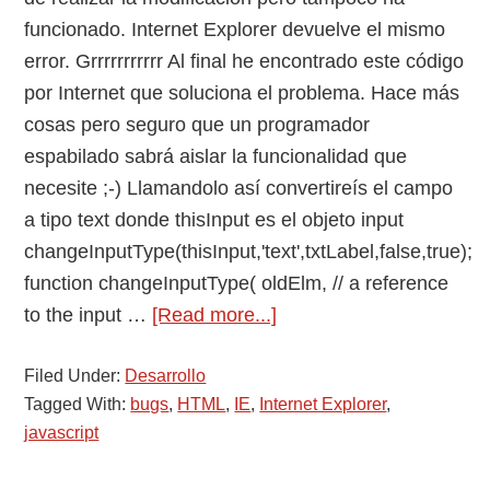
funcionado. Internet Explorer devuelve el mismo
error. Grrrrrrrrrrr Al final he encontrado este código
por Internet que soluciona el problema. Hace más
cosas pero seguro que un programador
espabilado sabrá aislar la funcionalidad que
necesite ;-) Llamandolo así convertireís el campo
a tipo text donde thisInput es el objeto input
changeInputType(thisInput,'text',txtLabel,false,true);
function changeInputType( oldElm, // a reference
about
to the input …
[Read more...]
Problemas
Filed Under:
Desarrollo
al
Tagged With:
bugs
,
HTML
,
IE
,
Internet Explorer
,
cambiar
javascript
el
tipo