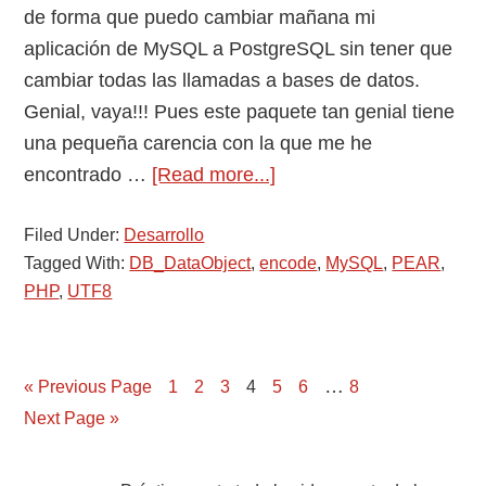
de forma que puedo cambiar mañana mi
aplicación de MySQL a PostgreSQL sin tener que
cambiar todas las llamadas a bases de datos.
Genial, vaya!!! Pues este paquete tan genial tiene
una pequeña carencia con la que me he
about
encontrado …
[Read more...]
PEAR
Filed Under:
Desarrollo
DB_DataObject
Tagged With:
DB_DataObject
,
encode
,
MySQL
,
PEAR
,
+
PHP
,
UTF8
MySQL
+
UTF8
…
Page
Page
Page
Page
Page
Page
Page
« Previous Page
1
2
3
4
5
6
8
Next Page »