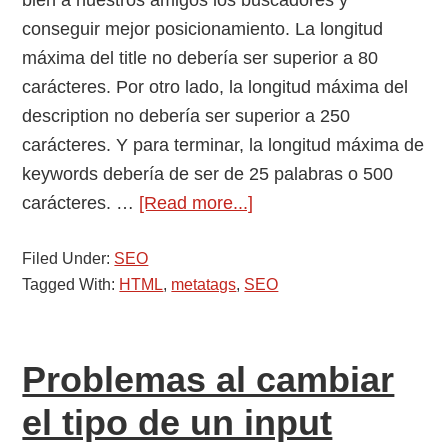
bien a nuestros amigos los buscadores y
conseguir mejor posicionamiento. La longitud
máxima del title no debería ser superior a 80
carácteres. Por otro lado, la longitud máxima del
description no debería ser superior a 250
carácteres. Y para terminar, la longitud máxima de
keywords debería de ser de 25 palabras o 500
about
carácteres. …
[Read more...]
Longitud
Filed Under:
SEO
máxima
Tagged With:
HTML
,
metatags
,
SEO
del
title,
description
Problemas al cambiar
y
keywords
el tipo de un input