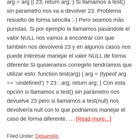
arg = arg || 23; return arg; } Si llamamos a test()
sin parametro nos va a devolver 23. Problema
resuelto de forma sencilla ;-) Pero seamos más
puristas. Si por ejemplo la llamamos pasándole el
valor NULL nos vamos a encontrar con que
también nos devolverá 23 y en algunos casos nos
puede interesar manejar el valor NULL de forma
diferente Si quisieramos corregirlo tendríamos que
utilizar esto: function test(arg) { arg = (typeof arg
== ‘undefined’) ? 23 : arg; return arg; } Con esta
opción si llamamos a test() sin parámetro nos
devuelve 23 pero si llamamos a test(null) nos
devolvería null con lo que podriamos manejar el
about
caso de forma diferente. …
[Read more...]
Pasar
Filed Under:
Desarrollo
parámetro