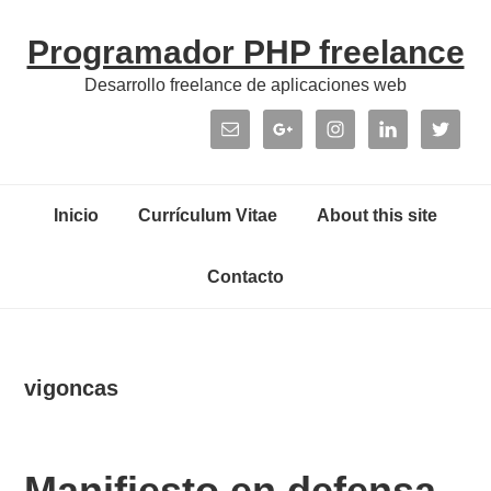
Skip
Skip
Skip
Skip
Programador PHP freelance
to
to
to
links
primary
content
primary
Desarrollo freelance de aplicaciones web
navigation
sidebar
Header
Right
Main
Inicio
Currículum Vitae
About this site
navigation
Contacto
vigoncas
Manifiesto en defensa