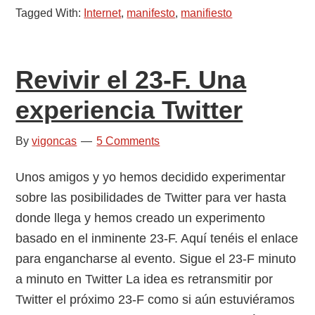
Tagged With:
Internet
,
manifesto
,
manifiesto
defensa
de
los
Revivir el 23-F. Una
derechos
fundamenta
experiencia Twitter
en
Internet
By
vigoncas
5 Comments
Unos amigos y yo hemos decidido experimentar
sobre las posibilidades de Twitter para ver hasta
donde llega y hemos creado un experimento
basado en el inminente 23-F. Aquí tenéis el enlace
para engancharse al evento. Sigue el 23-F minuto
a minuto en Twitter La idea es retransmitir por
Twitter el próximo 23-F como si aún estuviéramos